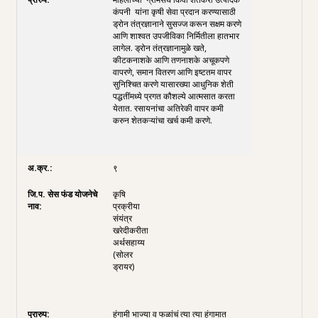
कंपनी यांना कृषी सेवा प्रदान करण्यासाठी
ड्रोन तंत्रज्ञानाने सुसज्ज करून सक्षम करणे
आणि शाश्वत उपजीविका निर्मितीला हातभार
लागेल. ड्रोन तंत्रज्ञानामुळे खते,
कीटकनाशके आणि तणनाशके अचूकपणे
वापरणे, समान वितरण आणि इष्टतम वापर
सुनिश्चित करणे यासारख्या आधुनिक शेती
पद्धतींमध्ये प्रगत कौशल्ये आत्मसात करता
येतात. रसायनांचा अतिरेकी वापर कमी
करुन शेतकऱ्यांचा खर्च कमी करणे.
९
कृषि
प्रक्रीया
संयंत्र
खरेदीकरीता
अर्थसहाय्य
(सोलर
ड्रायर)
हंगामी भाज्या व फळांचं त्या त्या हंगामात