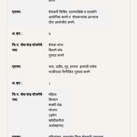
करणे
शेतकरी शिबिर, प्रात्याक्षिके व प्रदर्शने
आयोजित करणे व शेतकऱ्यांचा आभ्यास
दौरा आयोजीत करणे.
७
शेतक-यांना
बियाणे संच
पुरवठा करणे
भात, उडीद, तुर, हरभरा इत्यादी तसेच
भाजीपाला मिनीकिट पुरवठा करणे
८
महिला
किसान
शक्ती पंख
योजना
(ड्रोन
खरेदीकरीता
अर्थसहाय्य)
महिलांच्या ग्रामसंघ किंवा शेतकरी उत्पादक