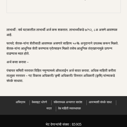
लाभार्थी : सर्व घटकातील लाभार्थी अर्ज करू शकतात. लाभार्थ्यांकडे ७/१२, ८अ असणे आवश्यक
आहे.
फायदे: शेतक-यांना शेतीसाठी आवश्यक असणारे साहित्य ५०% अनुदानाने उपलब्ध करून मिळते.
शेतक-यांना आधुनिक शेती करण्यास प्रोत्साहन मिळते तसेच आधुनिक तंत्रज्ञानामुळे उत्पन्न
वाढण्यास मदत होते.
अर्ज कसा करावा –
पंचायत समिती स्तरावर विहित नमुन्यामध्ये ऑफलाईन अर्ज सादर करावा. अधिक माहिती करीता
तालुका स्तरावर – गट विकास अधिकारी/ कृषी अधिकारी/ विस्तार अधिकारी (कृषि) यांच्याकडे
संपर्क साधावा.
अभिप्राय
वेबसाइट धोरणे
संकेतस्थळ अभ्यागत सारांश
आमच्याशी संपर्क साधा
मदत
वेब माहिती व्यवस्थापक
भेट देणाऱ्यांची संख्या :
85905