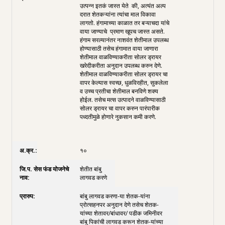
उत्पन्न इतकं जास्त येते की, अत्यंत अल्प
दरात शेतकऱ्यांना त्यांचा माल विकावा
लागतो. हंगामाच्या काळात तर बऱ्याचदा यांचे
वाया जाण्याचे प्रमाण खूपच जास्त असते.
हंगाम सरल्यानंतर नाशवंत शेतीमाल उपलब्ध
होण्यासाठी तसेच हंगामात वाया जाणारा
शेतीमाल वाळविण्याकरीता सोलर ड्रायर
खरेदीकरीता अनुदान उपलब्ध करुन देणे.
शेतीमाल वाळविण्याकरीता सोलर ड्रायर चा
वापर केल्यास स्वच्छ, धुळविरहीत, सुकलेला
व उच्च प्रतीचा शेतीमाल बनविणे शक्य
होईल. तसेच मत्स उत्पादने वाळविण्यासाठी
सोलर ड्रायर चा वापर करुन पारंपारीक
पध्दतीमुळे होणारे नुकसान कमी करणे.
१०
शेतीत बांबु
लागवड करणे
बांबु लागवड करणा-या शेतक-यांना
प्रोत्सहनपर अनुदान देणे तसेच शेतक-
यांच्या शेतावर/बांधावर/ पडीक जमिनीवर
बांबु पिकांची लागवड करून शेतक-यांच्या