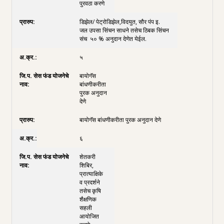
पुरवठा करणे
डिझेल/ पेट्रोडिझेल,विदयुत, सौर पंप इ.
जल उपसा सिंचन साधने तसेच ठिबक सिंचन
संच ५० % अनुदान देणेत येईल.
५
बायोगॅस
बांधणीकरीता
पुरक अनुदान
देणे
बायोगॅस बांधणीकरीता पुरक अनुदान देणे
६
शेतकरी
शिबिर,
प्रात्याक्षिके
व प्रदर्शने
तसेच कृषि
शैक्षणिक
सहली
आयोजित