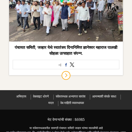
पंचायत समिती, जव्हार येथे स्वातंत्र्य दिनानिमित्त ज्ञानेश्वर महाराज पालखी
सोहळा उत्साहात संपन्न.
अभिप्राय
वेबसाइट धोरणे
संकेतस्थळ अभ्यागत सारांश
आमच्याशी संपर्क साधा
मदत
वेब माहिती व्यवस्थापक
भेट देणाऱ्यांची संख्या :
86985
या संकेतस्थळावरील सामग्री पंचायत समिती जव्हार यांच्या मालकीची आहे