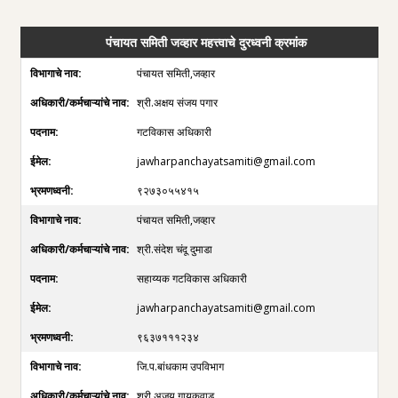
पंचायत समिती जव्हार महत्त्वाचे दुरध्वनी क्रमांक
पंचायत समिती,जव्हार
श्री.अक्षय संजय पगार
गटविकास अधिकारी
jawharpanchayatsamiti@gmail.com
९२७३०५५४१५
पंचायत समिती,जव्हार
श्री.संदेश चंदू दुमाडा
सहाय्यक गटविकास अधिकारी
jawharpanchayatsamiti@gmail.com
९६३७१११२३४
जि.प.बांधकाम उपविभाग
श्री.अजय गायकवाड