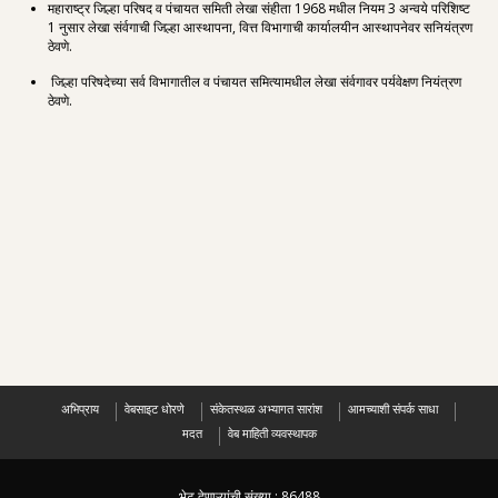
महाराष्ट्र जिल्हा परिषद व पंचायत समिती लेखा संहीता 1968 मधील नियम 3 अन्वये परिशिष्ट
1 नुसार
लेखा संर्वगाची जिल्हा आस्थापना, वित्त विभागाची कार्यालयीन आस्थापनेवर सनियंत्रण
ठेवणे.
जिल्हा परिषदेच्या सर्व विभागातील व पंचायत समित्यामधील लेखा संर्वगावर पर्यवेक्षण नियंत्रण
ठेवणे.
अभिप्राय
वेबसाइट धोरणे
संकेतस्थळ अभ्यागत सारांश
आमच्याशी संपर्क साधा
मदत
वेब माहिती व्यवस्थापक
भेट देणाऱ्यांची संख्या :
86488