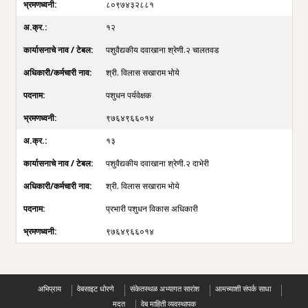
८०९७४३२८८१
१२
पशुवैद्यकीय दवाखाना श्रेणी.२ चालतवड
श्री. विलास सखाराम भोये
पशुधन पर्यवेक्षक
९७६४९६६०१४
१३
पशुवैद्यकीय दवाखाना श्रेणी.२ दाभेरी
श्री. विलास सखाराम भोये
प्रभारी पशुधन विकास अधिकारी
९७६४९६६०१४
अभिप्राय
वेबसाइट धोरणे
संकेतस्थळ अभ्यागत सारांश
आमच्याशी संपर्क साधा
मदत
वेब माहिती व्यवस्थापक