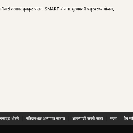
ीदारी तत्वावर कुक्कुट पालन, SMART योजना, मुख्यमंत्री पशुस्वस्थ्य योजना,
ेबसाइट धोरणे
संकेतस्थळ अभ्यागत सारांश
आमच्याशी संपर्क साधा
मदत
वेब मा