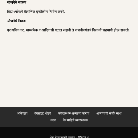
योजनेचे स्वरूप
विद्यार्थ्यामध्ये वैज्ञानिक दृष्टीकोण निर्माण करणे.
योजनेचे निकष
प्राथमिक गट, माध्यमिक व आदिवासी गटात सहावी ते बारावीपर्यतचे विद्यार्थी सहभागी होऊ शकतो.
अभिप्राय
वेबसाइट धोरणे
संकेतस्थळ अभ्यागत सारांश
आमच्याशी संपर्क साधा
मदत
वेब माहिती व्यवस्थापक
भेट देणाऱ्यांची संख्या :
85974