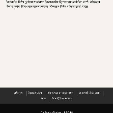
जिल्ह्यातील विशेष मुलांच्या शाळांतर्गत जिल्हासतरीय क्रिडास्पर्धा आयोजित करणे. जेणेकरून
दिव्यांग मुलांना विविध खेळ खेळण्याकरीता प्रोत्साहन मिळेल व खिलाडूवृत्ती वाढेल.
अभिप्राय
वेबसाइट धोरणे
संकेतस्थळ अभ्यागत सारांश
आमच्याशी संपर्क साधा
मदत
वेब माहिती व्यवस्थापक
भेट देणाऱ्यांची संख्या :
85946