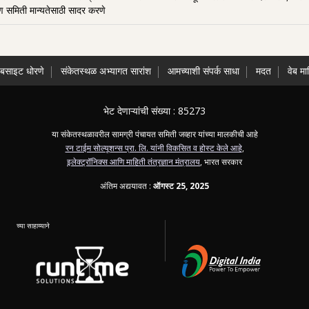
 समिती मान्यतेसाठी सादर करणे
ेबसाइट धोरणे
संकेतस्थळ अभ्यागत सारांश
आमच्याशी संपर्क साधा
मदत
वेब मा
भेट देणाऱ्यांची संख्या :
85273
या संकेतस्थळावरील सामग्री पंचायत समिती जव्हार यांच्या मालकीची आहे
रन टाईम सोल्यूशन्स प्रा. लि. यांनी विकसित व होस्ट केले आहे
,
इलेक्ट्रॉनिक्स आणि माहिती तंत्रज्ञान मंत्रालय
, भारत सरकार
अंतिम अद्ययावत :
ऑगस्ट 25, 2025
च्या साहाय्याने