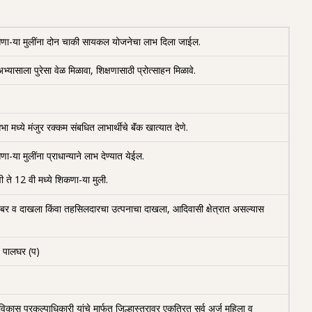
ि.मी.असणा-या मुलींना दोन चाकी सायकल योजनेचा लाभ दिला जाईल.
्यासाला पुरेसा वेळ मिळावा, शिक्षणासाठी प्रोत्साहन मिळावे.
ध्ये मंजुर रक्कम संबधित लाभार्थीचे बॅंक खात्यात देणे.
णा-या मुलींना प्राधान्याने लाभ देण्यात येईल.
 वी ते 12 वी मध्ये शिकणा-या मुली.
ेचा नंबर व दाखला किंवा तहसिलदारचा उत्पनाचा दाखला, आदिवासी क्षेत्रात असल्यास
 पालघर (प)
कास प्रकल्पाधिकारी यांचे मार्फत जिल्हास्तरावर एकत्रित सर्व अर्ज महिला व