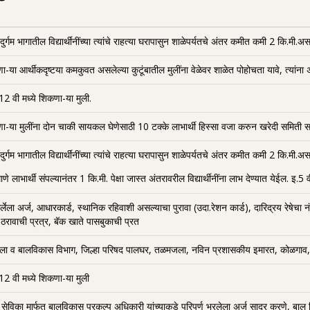
 दुर्गम भागातील विद्यार्थींनींच्या त्यांचे राहत्या घरापासुन शाळेपर्यतचे अंतर कमीत कमी 2 क
-या आर्थीकदृष्टया कमकुवत असलेल्या कुटूंबातील मुलींना वेळेवर शाळेत पोहोचता यावे, त्यांना अभ
 12 वी मध्ये शिकणा-या मुली.
ा-या मुलींना दोन चाकी सायकल घेणेसाठी 10 टक्के लाभार्थी हिस्सा वजा करुन खरेदी समिती सभा म
दुर्गम भागातील विद्यार्थींनींच्या त्यांचे राहत्या घरापासुन शाळेपर्यतचे अंतर कमीत कमी 2 कि.मी.अस
ाणे लाभार्थी संपल्यानंतर 1 कि.मी. पेक्षा जास्त अंतरावरील विद्यार्थीनींना लाभ देण्यात येईल. इ.5
भरर्लेला अर्ज, आधारकार्ड, स्थानिक रहिवाशी असल्याचा पुरावा (उदा.रेशन कार्ड), दारिद्रय रेष
 ठरावाची प्रत्र, बॅक खाते पासबुकाची प्रत
ला व बालविकास विभाग, जिल्हा परिषद पालघर, तळमजला, नविन प्रशासकीय इमारत, कोळगाव,
 12 वी मध्ये शिकणा-या मुली
सेविका मार्फत बालविकास प्रकल्प अधिकारी यांच्याकडे परिपूर्ण भरलेला अर्ज सादर करणे, बाल वि