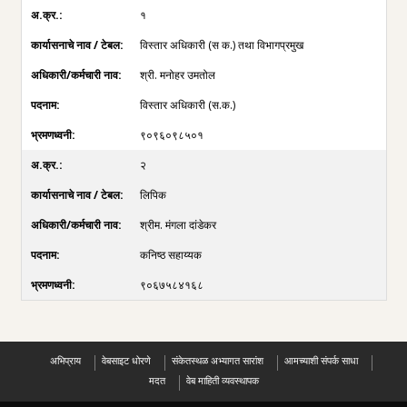
१
विस्तार अधिकारी (स क.) तथा विभागप्रमुख
श्री. मनोहर उमतोल
विस्तार अधिकारी (स.क.)
९०९६०९८५०१
२
लिपिक
श्रीम. मंगला दांडेकर
कनिष्ठ सहाय्यक
९०६७५८४१६८
अभिप्राय
वेबसाइट धोरणे
संकेतस्थळ अभ्यागत सारांश
आमच्याशी संपर्क साधा
मदत
वेब माहिती व्यवस्थापक