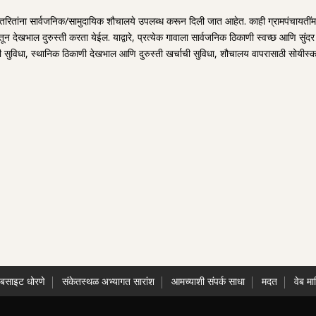
ांतरितांना सार्वजनिक/सामुदायिक शौचालये उपलब्ध करून दिली जात आहेत. काही ग्रामपंचायतींमध्
न देखभाल दुरुस्ती करता येईल. याद्वारे, प्रत्येक गावाला सार्वजनिक ठिकाणी स्वच्छ आणि सु
 सुविधा, स्थानिक ठिकाणी देखभाल आणि दुरुस्ती खर्चाची सुविधा, शौचालय वापरासाठी सोयीस्
ेबसाइट धोरणे
संकेतस्थळ अभ्यागत सारांश
आमच्याशी संपर्क साधा
मदत
वेब मा